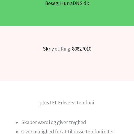
Besøg: HurraDNS.dk
Skriv
el. Ring:
80827010
plusTEL Erhvervstelefoni:
Skaber værdi og giver tryghed
Giver mulighed for at tilpasse telefoni efter