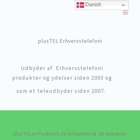
Skip
Danish
to
content
plusTEL Erhvervstelefoni
Udbyder af Erhvervstelefoni
produkter og ydelser siden 2003 og
som et teleudbyder siden 2007.
plusTEL er Punktum.dk forhandler af .dk domæner